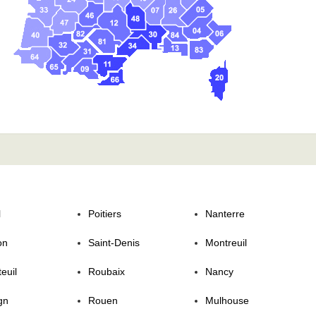
l
Poitiers
Nanterre
on
Saint-Denis
Montreuil
euil
Roubaix
Nancy
gn
Rouen
Mulhouse