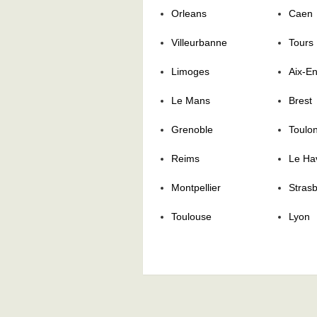
Orleans
Caen
Villeurbanne
Tours
Limoges
Aix-E
Le Mans
Brest
Grenoble
Toulo
Reims
Le Ha
Montpellier
Stras
Toulouse
Lyon