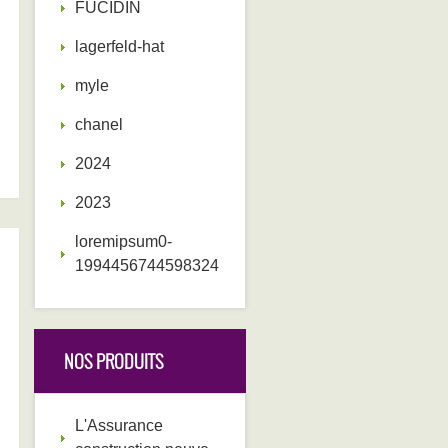
FUCIDIN
lagerfeld-hat
myle
chanel
2024
2023
loremipsum0-
1994456744598324
NOS PRODUITS
L'Assurance