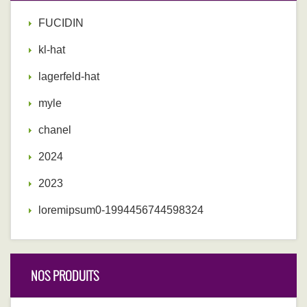
FUCIDIN
kl-hat
lagerfeld-hat
myle
chanel
2024
2023
loremipsum0-1994456744598324
NOS PRODUITS